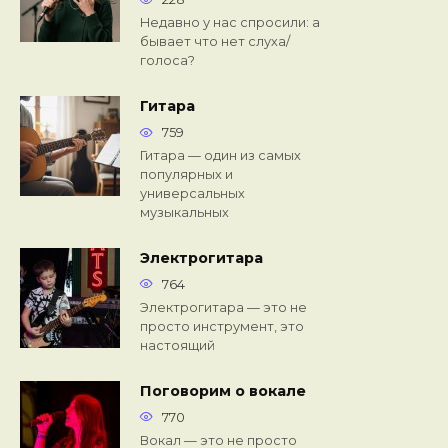
Недавно у нас спросили: а
бывает что нет слуха/
голоса?
Гитара
759
Гитара — один из самых
популярных и
универсальных
музыкальных
Электрогитара
764
Электрогитара — это не
просто инструмент, это
настоящий
Поговорим о вокале
770
Вокал — это не просто