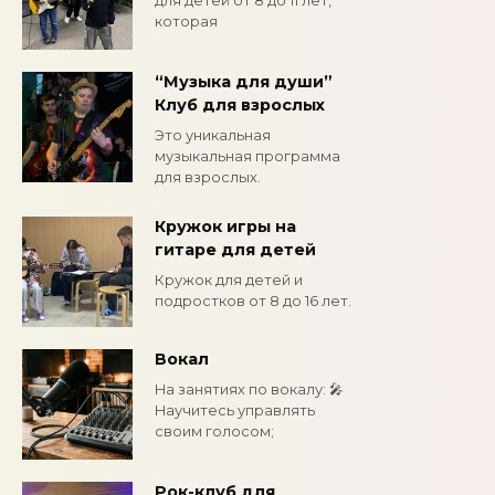
для детей от 8 до 11 лет,
которая
“Музыка для души”
Клуб для взрослых
Это уникальная
музыкальная программа
для взрослых.
Кружок игры на
гитаре для детей
Кружок для детей и
подростков от 8 до 16 лет.
Вокал
На занятиях по вокалу: 🎤
Научитесь управлять
своим голосом;
Рок-клуб для