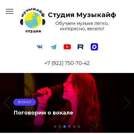
Перейти
к
Студия Музыкайф
содержанию
Обучаем музыке легко,
интересно, весело!
+7 (922) 750-70-42
УКУЛЕЛЕ
Как настроить гитару или укулеле
без тюнера